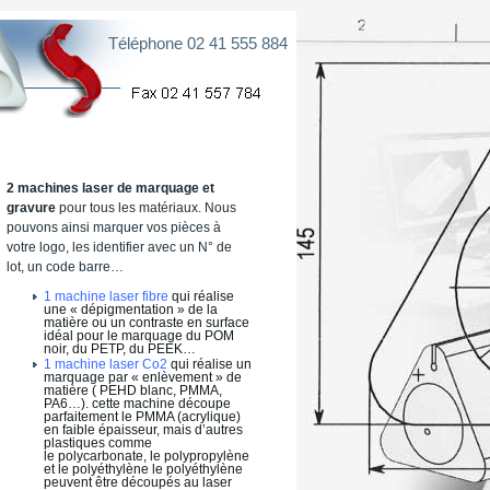
Téléphone 02 41 555 884
2 machines laser de marquage et
gravure
pour tous les matériaux. Nous
pouvons ainsi marquer vos pièces à
votre logo, les identifier avec un N° de
lot, un code barre…
1 machine laser fibre
qui réalise
une « dépigmentation » de la
matière ou un contraste en surface
idéal pour le marquage du POM
noir, du PETP, du PEEK…
1 machine laser Co2
qui réalise un
marquage par « enlèvement » de
matière ( PEHD blanc, PMMA,
PA6…). cette machine découpe
parfaitement le PMMA (acrylique)
en faible épaisseur, mais d’autres
plastiques comme
le polycarbonate, le polypropylène
et le polyéthylène le polyéthylène
peuvent être découpés au laser