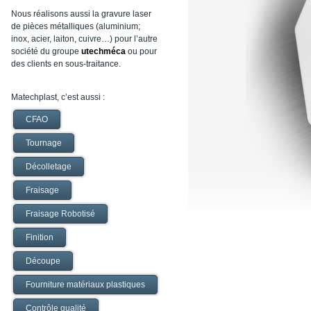
Nous réalisons aussi la gravure laser
de pièces métalliques (aluminium;
inox, acier, laiton, cuivre…) pour l’autre
société du groupe
utechméca
ou pour
des clients en sous-traitance.
Matechplast, c’est aussi :
CFAO
Tournage
Décolletage
Fraisage
Fraisage Robotisé
Finition
Découpe
Fourniture matériaux plastiques
Contrôle qualité