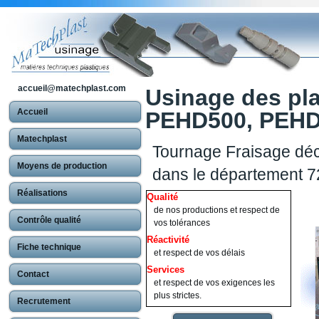
accueil@matechplast.com
Usinage des pl
Accueil
PEHD500, PEHD1
Matechplast
Tournage Fraisage déc
Moyens de production
dans le département 7
Réalisations
Qualité
de nos productions et respect de
Contrôle qualité
vos tolérances
Réactivité
Fiche technique
et respect de vos délais
Services
Contact
et respect de vos exigences les
plus strictes.
Recrutement