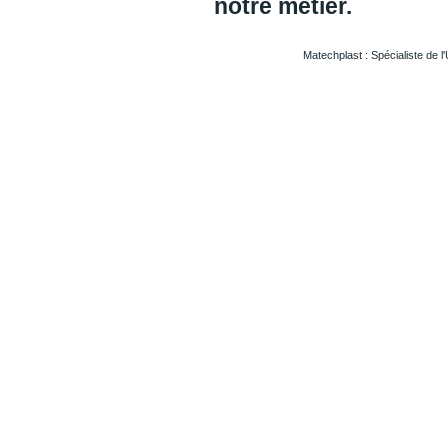
notre métier.
Matechplast : Spécialiste de l
Usinageplastiques Eureetloire 28
Usinageplastiques Eure 27
Usinageplastiques Hautegaronne 31
Usinageplastiques Illieetvilaine 35
Usinageplastiques Nord 59
Usinageplastiques Valdoise 95
Usinageplastiques Rhone 69
Usinageplastiques Sarthe 72
Usinageplastiques Morbihan 56