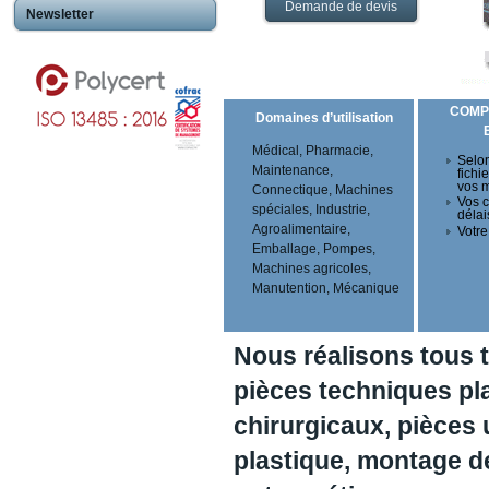
Demande de devis
Newsletter
COMP
Domaines d’utilisation
Médical, Pharmacie,
Selon
Maintenance,
fichi
vos 
Connectique, Machines
Vos c
spéciales, Industrie,
délai
Agroalimentaire,
Votre
Emballage, Pompes,
Machines agricoles,
Manutention, Mécanique
Nous réalisons tous 
pièces techniques pl
chirurgicaux, pièces 
plastique, montage 