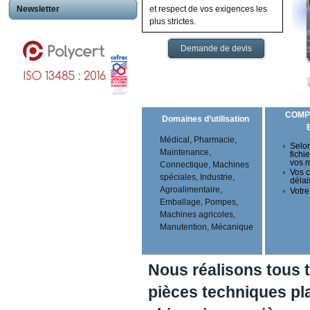
Newsletter
et respect de vos exigences les
plus strictes.
Demande de devis
COMP
Domaines d’utilisation
Médical, Pharmacie,
Selon
Maintenance,
fichi
vos 
Connectique, Machines
Vos c
spéciales, Industrie,
délai
Agroalimentaire,
Votre
Emballage, Pompes,
Machines agricoles,
Manutention, Mécanique
Nous réalisons tous 
pièces techniques pl