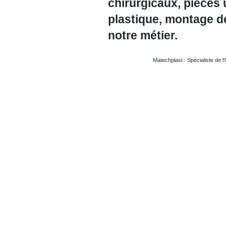
chirurgicaux, pièces 
plastique, montage 
notre métier.
Matechplast : Spécialiste de l
Usinageplastiques Eureetloire 28
Usinageplastiques Eure 27
Usinageplastiques Hautegaronne 31
Usinageplastiques Illieetvilaine 35
Usinageplastiques Nord 59
Usinageplastiques Valdoise 95
Usinageplastiques Rhone 69
Usinageplastiques Sarthe 72
Usinageplastiques Morbihan 56