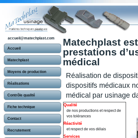
accueil@matechplast.com
Matechplast est
Accueil
prestations d’u
médical
Matechplast
Moyens de production
Réalisation de disposit
Réalisations
dispositifs médicaux no
médical par usinage d
Contrôle qualité
Qualité
Fiche technique
de nos productions et respect de
vos tolérances
Contact
Réactivité
et respect de vos délais
Recrutement
Services