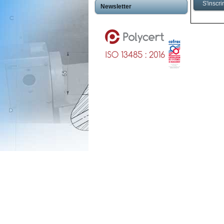
Newsletter
Usinageplastiques Eureetloire 28
Usinageplastiques Eure 27
Usinageplastiques Hautegaronne 31
Usinageplastiques Illieetvilaine 35
Usinageplastiques Nord 59
Usinageplastiques Valdoise 95
Usinageplastiques Rhone 69
Usinageplastiques Sarthe 72
Usinageplastiques Morbihan 56