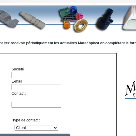
aitez recevoir périodiquement les actualités Matechplast en complétant le form
Société
E-mail
Contact :
Type de contact :