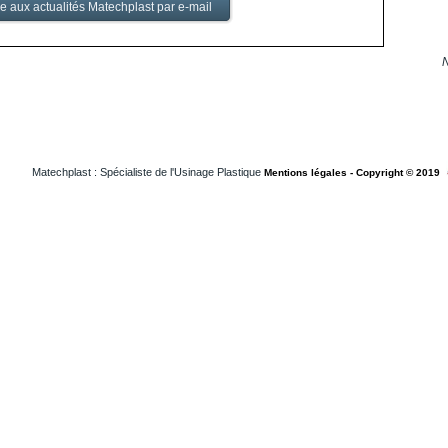
N
Matechplast : Spécialiste de l'Usinage Plastique
Mentions légales - Copyright © 2019
Usinageplastiques Isere 38
Usinageplastiques Loiret 45
Usinageplastiques Loireatlantique 44
Usinageplastiques Vendee 85
Usinageplastiques Medical Suisse
Usinageplastiques Medical Francheconte
Usinageplastiques Medical Paris
Usinageplastiques Medical Grandouest