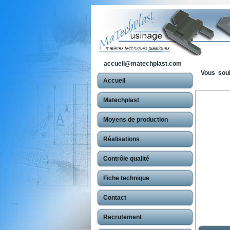
accueil@matechplast.com
Vous souh
Accueil
Matechplast
Moyens de production
Réalisations
Contrôle qualité
Fiche technique
Contact
Recrutement