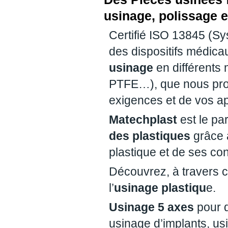
usinage, polissage
Certifié ISO 13845 (S
des dispositifs médica
usinage
en différent
PTFE…), que nous prod
exigences et de vos ap
Matechplast
est le pa
des plastiques
grâce à
plastique et de ses con
Découvrez, à travers c
l’
usinage plastiqu
e.
Usinage 5 axes
pour d
usinage d’implants, us