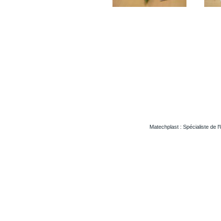
Matechplast : Spécialiste de l
Usinageplastiques Eureetloire 28
Usinageplastiques Eure 27
Usinageplastiques Hautegaronne 31
Usinageplastiques Illieetvilaine 35
Usinageplastiques Nord 59
Usinageplastiques Valdoise 95
Usinageplastiques Rhone 69
Usinageplastiques Sarthe 72
Usinageplastiques Morbihan 56