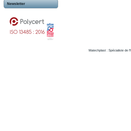
Newsletter
Matechplast : Spécialiste de l
Usinageplastiques Eureetloire 28
Usinageplastiques Eure 27
Usinageplastiques Hautegaronne 31
Usinageplastiques Illieetvilaine 35
Usinageplastiques Nord 59
Usinageplastiques Valdoise 95
Usinageplastiques Rhone 69
Usinageplastiques Sarthe 72
Usinageplastiques Morbihan 56