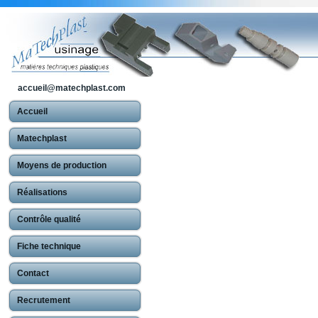
accueil@matechplast.com
Accueil
Matechplast
Moyens de production
Réalisations
Contrôle qualité
Fiche technique
Contact
Recrutement