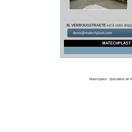
M. VERROUGSTRAETE
est à votre disp
devis@matechplast.com
MATECHPLAST | Z
Matechplast : Spécialiste de l
Usinageplastiques Eureetloire 28
Usinageplastiques Eure 27
Usinageplastiques Hautegaronne 31
Usinageplastiques Illieetvilaine 35
Usinageplastiques Nord 59
Usinageplastiques Valdoise 95
Usinageplastiques Rhone 69
Usinageplastiques Sarthe 72
Usinageplastiques Morbihan 56