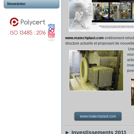
Newsletter
www.matechplast.com
entièrement reloo
structure actuelle et proposant de nouvelle
Une
vous
actu
inve
poss
www.matechplast.com
► Investissements 2011