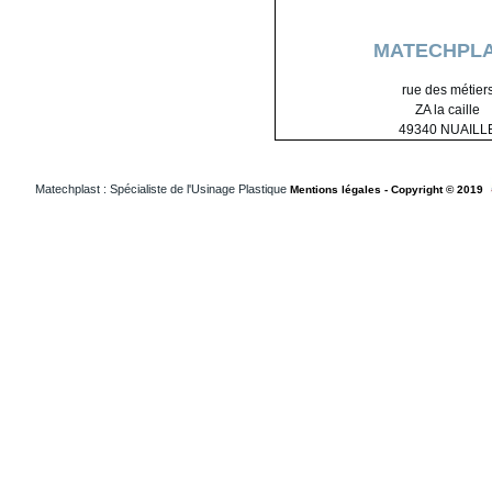
MATECHPL
rue des métier
ZA la caille
49340 NUAILL
Matechplast : Spécialiste de l'Usinage Plastique
Mentions légales - Copyright © 2019
Usinageplastiques Isere 38
Usinageplastiques Loiret 45
Usinageplastiques Loireatlantique 44
Usinageplastiques Vendee 85
Usinageplastiques Medical Suisse
Usinageplastiques Medical Francheconte
Usinageplastiques Medical Paris
Usinageplastiques Medical Grandouest