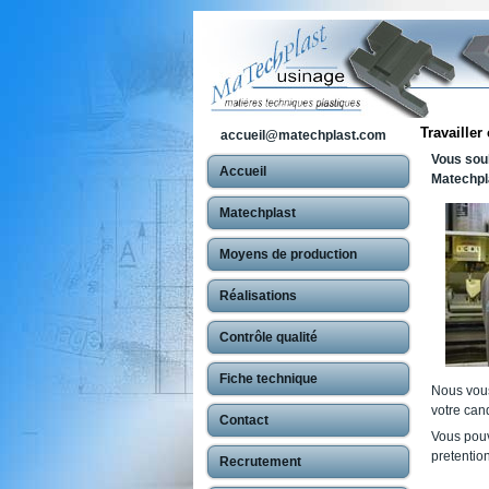
Travailler
accueil@matechplast.com
Vous souh
Accueil
Matechpl
Matechplast
Moyens de production
Réalisations
Contrôle qualité
Fiche technique
Nous vous
votre can
Contact
Vous pouv
pretentio
Recrutement