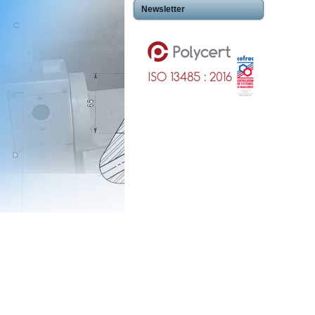
Newsletter
Usinageplastiques Eureetloire 28
Usinageplastiques Eure 27
Usinageplastiques Hautegaronne 31
Usinageplastiques Illieetvilaine 35
Usinageplastiques Nord 59
Usinageplastiques Valdoise 95
Usinageplastiques Rhone 69
Usinageplastiques Sarthe 72
Usinageplastiques Morbihan 56