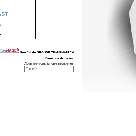
AST
s
E
Société du GROUPE TRANSMATECH
|
Demande de devis|
Abonnez-vous à notre newsletter.