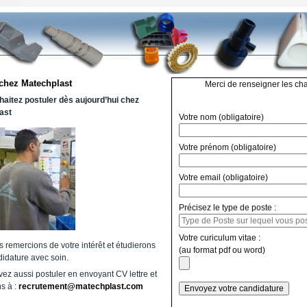
 chez Matechplast
Merci de renseigner les ch
aitez postuler dès aujourd’hui chez
ast
Votre nom (obligatoire)
Votre prénom (obligatoire)
Votre email (obligatoire)
Précisez le type de poste :
Votre curiculum vitae :
 remercions de votre intérêt et étudierons
(au format pdf ou word)
didature avec soin.
ez aussi postuler en envoyant CV lettre et
ns à :
recrutement@matechplast.com