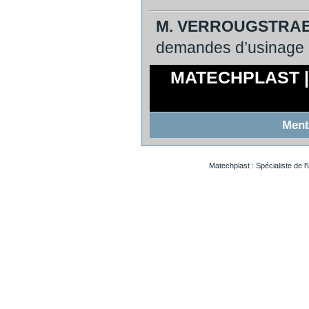
M. VERROUGSTRA
demandes d’usinage p
MATECHPLAST | ZA
Menti
Matechplast : Spécialiste de l
Usinageplastiques Eureetloire 28
Usinageplastiques Eure 27
Usinageplastiques Hautegaronne 31
Usinageplastiques Illieetvilaine 35
Usinageplastiques Nord 59
Usinageplastiques Valdoise 95
Usinageplastiques Rhone 69
Usinageplastiques Sarthe 72
Usinageplastiques Morbihan 56