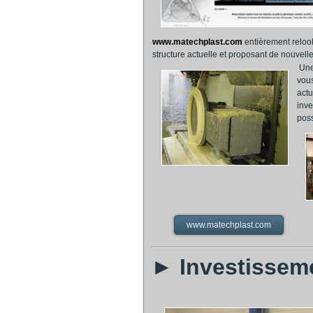
www.matechplast.com
entièrement reloo
structure actuelle et proposant de nouvelle
Une
vous
actu
inve
poss
www.matechplast.com
► Investissem