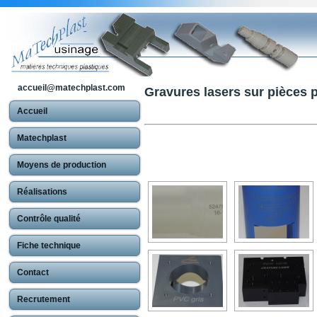
accueil@matechplast.com
Gravures lasers sur pièces 
Accueil
Matechplast
Moyens de production
Réalisations
Contrôle qualité
Fiche technique
Contact
Recrutement