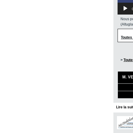
Nous po
(Altugl
Toutes
>
Toute
M. VE
Lire la su