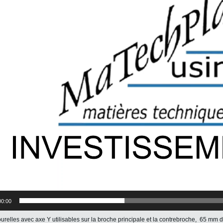
00:00
ourelles avec axe Y utilisables sur la broche principale et la contrebroche, 65 mm