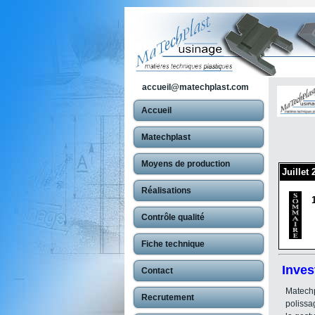
accueil@matechplast.com
Accueil
Matechplast
Moyens de production
Juillet
Réalisations
Contrôle qualité
Fiche technique
Inves
Contact
Matechp
Recrutement
polissa