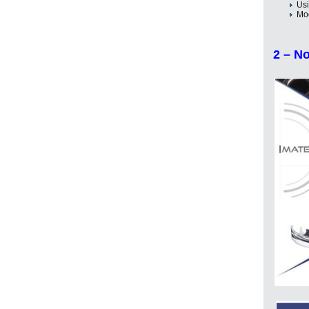
Usi
Mod
2 – No