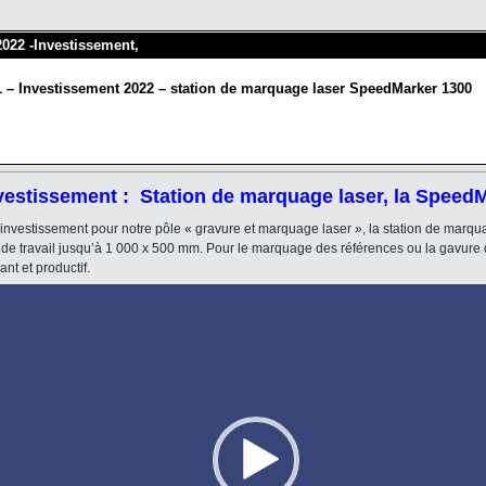
 2022 -Investissement,
1 – Investissement 2022 – station de marquage laser SpeedMarker 1300
nvestissement : Station de marquage laser, la Speed
investissement pour notre pôle « gravure et marquage laser », la station de mar
 de travail jusqu’à 1 000 x 500 mm. Pour le marquage des références ou la gavure
nt et productif.
Lecteur
vidéo