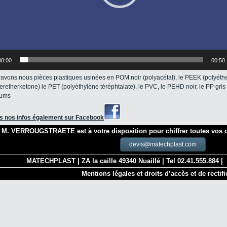
00:00
00:50
avons nous pièces plastiques usinées en POM noir (polyacétal), le PEEK (polyéth
eretherketone) le PET (polyéthylène téréphtalate), le PVC, le PEHD noir, le PP gris 
iums
s nos infos également sur Facebook
M. VERROUGSTRAETE est à votre disposition pour chiffrer toutes vos 
devis@matechplast.com
MATECHPLAST | ZA la caille 49340 Nuaillé | Tel 02.41.555.884 |
Mentions légales et droits d’accès et de rectifi