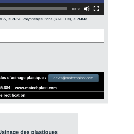
00:38
l’ABS, le PPSU Polyphénylsulfone (RADEL®), le PMMA
es d’usinage plastique :
devis@matechplast.com
5.884 |
www.matechplast.com
e rectification
sinage des plastiques