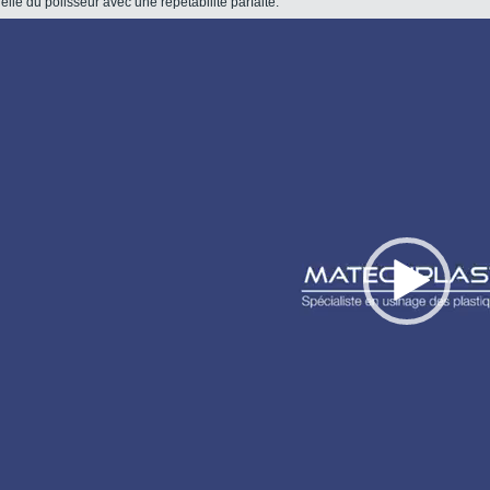
uelle du polisseur avec une répétabilité parfaite.
Lecteur
vidéo