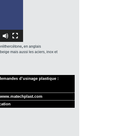
eréthercétone
,
en anglais
beige mais aussi les aciers, inox et
demandes d’usinage plastique :
www.matechplast.com
cation