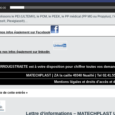
00:00
lissons le PEI (ULTEM®), le POM, le PEEK, le PP médical (PP MG ou Propylux), 
ass®, Plexiglass®)…
 nos infos également sur Facebook
s nos infos également sur linkedin
RROUGSTRAETE est à votre disposition pour chiffrer toutes vos demand
MATECHPLAST | ZA la caille 49340 Nuaillé | Tel 02.41.55
Mentions légales et droits d’accès et d
ite de cette entrée »
Lettre d’informations – MATECHPLAST U