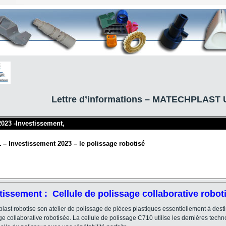
Lettre d’informations – MATECHPLAST U
 2023 -Investissement,
1 – Investissement 2023 – le polissage robotisé
tissement : Cellule de polissage collaborative robot
last robotise son atelier de polissage de pièces plastiques essentiellement à dest
ge collaborative robotisée. La cellule de polissage C710 utilise les dernières techn