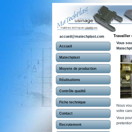
Travailler
accueil@matechplast.com
Vous souh
Accueil
Matechpl
Matechplast
Moyens de production
Réalisations
Contrôle qualité
Fiche technique
Nous vous
votre can
Contact
Vous pouv
pretentio
Recrutement