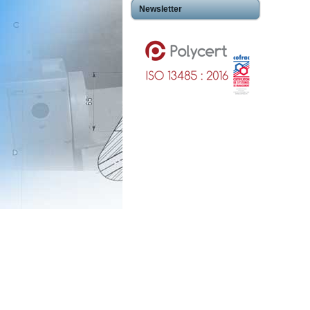
Newsletter
Usinageplastiques Eureetloire 28
Usinageplastiques Eure 27
Usinageplastiques Hautegaronne 31
Usinageplastiques Illieetvilaine 35
Usinageplastiques Nord 59
Usinageplastiques Valdoise 95
Usinageplastiques Rhone 69
Usinageplastiques Sarthe 72
Usinageplastiques Morbihan 56