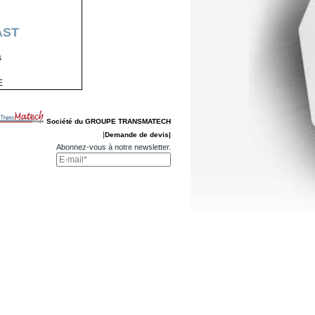
AST
s
E
Société du GROUPE TRANSMATECH
|
Demande de devis|
Abonnez-vous à notre newsletter.