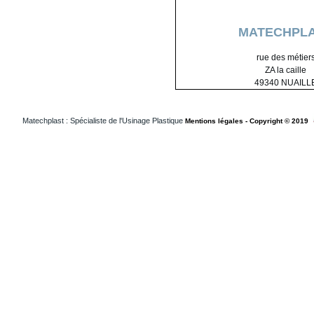
MATECHPL
rue des métier
ZA la caille
49340 NUAILL
Matechplast : Spécialiste de l'Usinage Plastique
Mentions légales - Copyright © 2019
Usinageplastiques Isere 38
Usinageplastiques Loiret 45
Usinageplastiques Loireatlantique 44
Usinageplastiques Vendee 85
Usinageplastiques Medical Suisse
Usinageplastiques Medical Francheconte
Usinageplastiques Medical Paris
Usinageplastiques Medical Grandouest