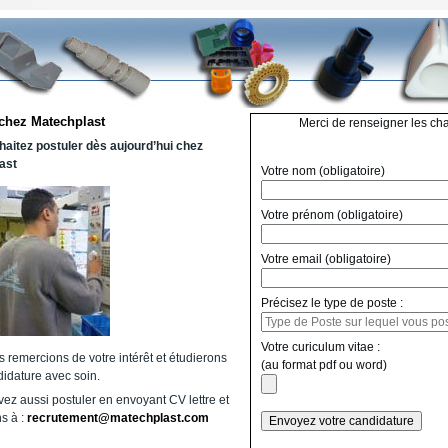
 chez Matechplast
Merci de renseigner les ch
aitez postuler dès aujourd’hui chez
ast
Votre nom (obligatoire)
Votre prénom (obligatoire)
Votre email (obligatoire)
Précisez le type de poste :
Votre curiculum vitae :
 remercions de votre intérêt et étudierons
(au format pdf ou word)
didature avec soin.
ez aussi postuler en envoyant CV lettre et
ns à :
recrutement@matechplast.com