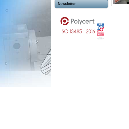
Newsletter
Usinageplastiques Eureetloire 28
Usinageplastiques Eure 27
Usinageplastiques Hautegaronne 31
Usinageplastiques Illieetvilaine 35
Usinageplastiques Nord 59
Usinageplastiques Valdoise 95
Usinageplastiques Rhone 69
Usinageplastiques Sarthe 72
Usinageplastiques Morbihan 56