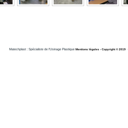
Matechplast : Spécialiste de l'Usinage Plastique
Mentions légales - Copyright © 2019
Usinageplastiques Isere 38
Usinageplastiques Loiret 45
Usinageplastiques Loireatlantique 44
Usinageplastiques Vendee 85
Usinageplastiques Medical Suisse
Usinageplastiques Medical Francheconte
Usinageplastiques Medical Paris
Usinageplastiques Medical Grandouest