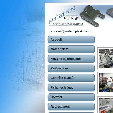
accueil@matechplast.com
Accueil
Matechplast
Moyens de production
Réalisations
Contrôle qualité
Fiche technique
Contact
Recrutement