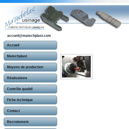
accueil@matechplast.com
Accueil
Matechplast
Moyens de production
Réalisations
Contrôle qualité
Fiche technique
Contact
Recrutement