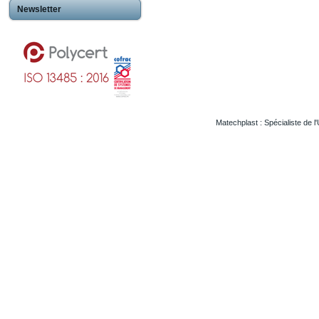
Newsletter
Matechplast : Spécialiste de l
Usinageplastiques Eureetloire 28
Usinageplastiques Eure 27
Usinageplastiques Hautegaronne 31
Usinageplastiques Illieetvilaine 35
Usinageplastiques Nord 59
Usinageplastiques Valdoise 95
Usinageplastiques Rhone 69
Usinageplastiques Sarthe 72
Usinageplastiques Morbihan 56