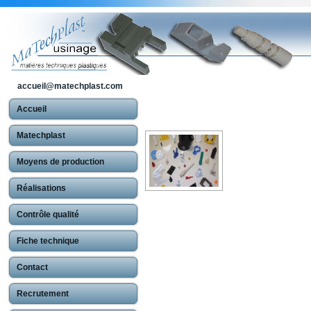
accueil@matechplast.com
Accueil
Matechplast
Moyens de production
Réalisations
Contrôle qualité
Fiche technique
Contact
Recrutement