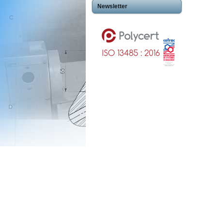
Newsletter
Usinageplastiques Eureetloire 28
Usinageplastiques Eure 27
Usinageplastiques Hautegaronne 31
Usinageplastiques Illieetvilaine 35
Usinageplastiques Nord 59
Usinageplastiques Valdoise 95
Usinageplastiques Rhone 69
Usinageplastiques Sarthe 72
Usinageplastiques Morbihan 56