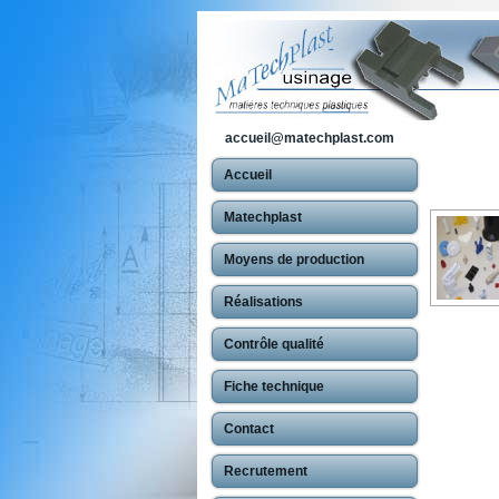
accueil@matechplast.com
Accueil
Matechplast
Moyens de production
Réalisations
Contrôle qualité
Fiche technique
Contact
Recrutement