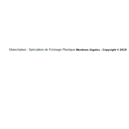
Matechplast : Spécialiste de l'Usinage Plastique
Mentions légales - Copyright © 2019
Usinageplastiques Isere 38
Usinageplastiques Loiret 45
Usinageplastiques Loireatlantique 44
Usinageplastiques Vendee 85
Usinageplastiques Medical Suisse
Usinageplastiques Medical Francheconte
Usinageplastiques Medical Paris
Usinageplastiques Medical Grandouest