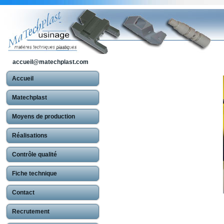
accueil@matechplast.com
Accueil
Matechplast
Moyens de production
Réalisations
Contrôle qualité
Fiche technique
Contact
Recrutement