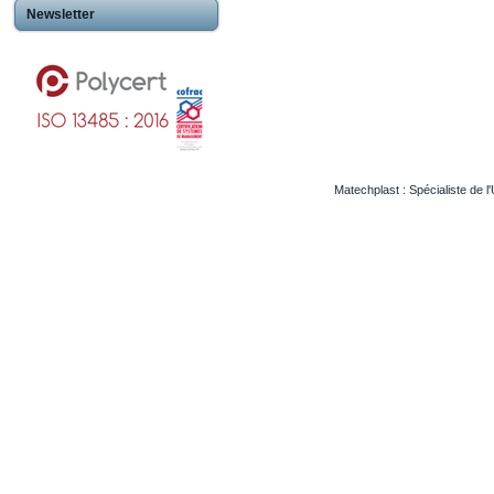
Newsletter
Matechplast : Spécialiste de l
Usinageplastiques Eureetloire 28
Usinageplastiques Eure 27
Usinageplastiques Hautegaronne 31
Usinageplastiques Illieetvilaine 35
Usinageplastiques Nord 59
Usinageplastiques Valdoise 95
Usinageplastiques Rhone 69
Usinageplastiques Sarthe 72
Usinageplastiques Morbihan 56