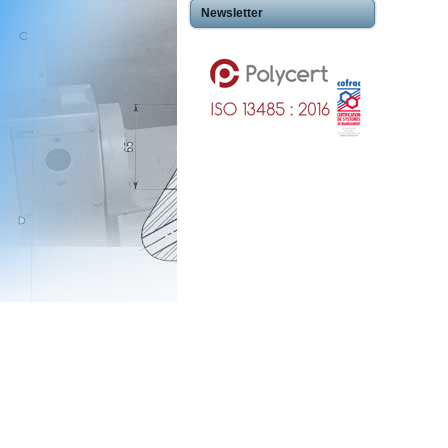
Newsletter
Usinageplastiques Eureetloire 28
Usinageplastiques Eure 27
Usinageplastiques Hautegaronne 31
Usinageplastiques Illieetvilaine 35
Usinageplastiques Nord 59
Usinageplastiques Valdoise 95
Usinageplastiques Rhone 69
Usinageplastiques Sarthe 72
Usinageplastiques Morbihan 56