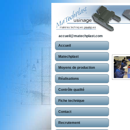
accueil@matechplast.com
Accueil
Matechplast
Moyens de production
Réalisations
Contrôle qualité
Fiche technique
Contact
Recrutement