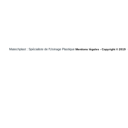
Matechplast : Spécialiste de l'Usinage Plastique
Mentions légales - Copyright © 2019
Usinageplastiques Isere 38
Usinageplastiques Loiret 45
Usinageplastiques Loireatlantique 44
Usinageplastiques Vendee 85
Usinageplastiques Medical Suisse
Usinageplastiques Medical Francheconte
Usinageplastiques Medical Paris
Usinageplastiques Medical Grandouest