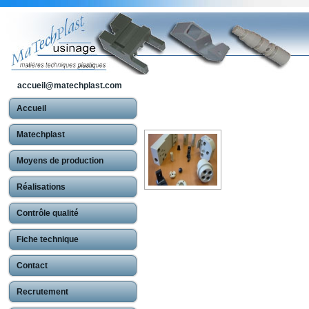
accueil@matechplast.com
Accueil
Matechplast
Moyens de production
Réalisations
Contrôle qualité
Fiche technique
Contact
Recrutement