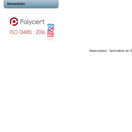
Newsletter
Matechplast : Spécialiste de l
Usinageplastiques Eureetloire 28
Usinageplastiques Eure 27
Usinageplastiques Hautegaronne 31
Usinageplastiques Illieetvilaine 35
Usinageplastiques Nord 59
Usinageplastiques Valdoise 95
Usinageplastiques Rhone 69
Usinageplastiques Sarthe 72
Usinageplastiques Morbihan 56