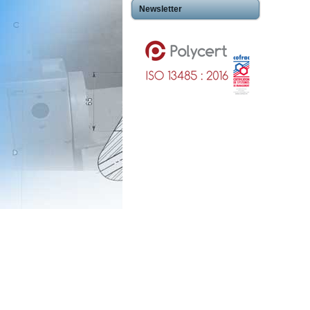
Newsletter
Usinageplastiques Eureetloire 28
Usinageplastiques Eure 27
Usinageplastiques Hautegaronne 31
Usinageplastiques Illieetvilaine 35
Usinageplastiques Nord 59
Usinageplastiques Valdoise 95
Usinageplastiques Rhone 69
Usinageplastiques Sarthe 72
Usinageplastiques Morbihan 56