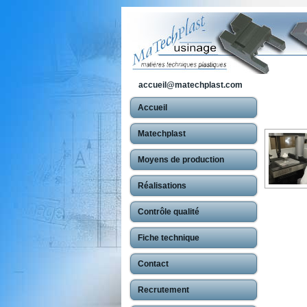
accueil@matechplast.com
Accueil
Matechplast
Moyens de production
Réalisations
Contrôle qualité
Fiche technique
Contact
Recrutement