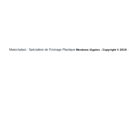
Matechplast : Spécialiste de l'Usinage Plastique
Mentions légales - Copyright © 2019
Usinageplastiques Isere 38
Usinageplastiques Loiret 45
Usinageplastiques Loireatlantique 44
Usinageplastiques Vendee 85
Usinageplastiques Medical Suisse
Usinageplastiques Medical Francheconte
Usinageplastiques Medical Paris
Usinageplastiques Medical Grandouest