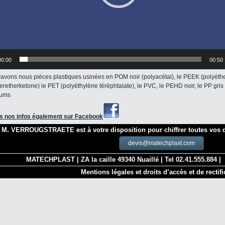
00:00
00:50
avons nous pièces plastiques usinées en POM noir (polyacétal), le PEEK (polyéth
eretherketone) le PET (polyéthylène téréphtalate), le PVC, le PEHD noir, le PP gris 
iums
s nos infos également sur Facebook
M. VERROUGSTRAETE est à votre disposition pour chiffrer toutes vos 
devis@matechplast.com
MATECHPLAST | ZA la caille 49340 Nuaillé | Tel 02.41.555.884 |
Mentions légales et droits d’accès et de rectifi