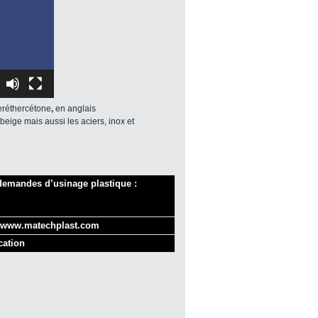
eréthercétone
,
en anglais
beige mais aussi les aciers, inox et
demandes d’usinage plastique :
www.matechplast.com
cation