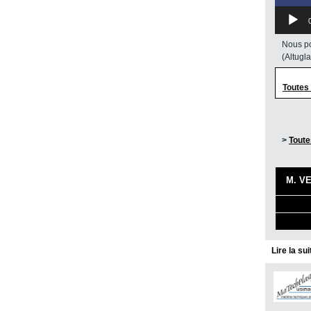
Nous po
(Altugl
Toutes
>
Toute
M. VE
Lire la su