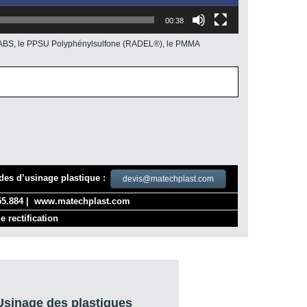
00:38
l’ABS, le PPSU Polyphénylsulfone (RADEL®), le PMMA
es d’usinage plastique :
devis@matechplast.com
5.884 |
www.matechplast.com
e rectification
sinage des plastiques