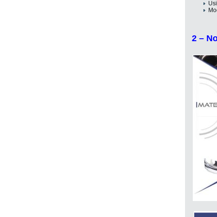
Usi
Mod
2 – No