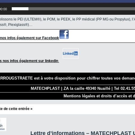
00:00
lissons le PEI (ULTEM®), le POM, le PEEK, le PP médical (PP MG ou Propylux), 
ass®, Plexiglass®)…
 nos infos également sur Facebook
s nos infos également sur linkedin
RROUGSTRAETE est à votre disposition pour chiffrer toutes vos demand
MATECHPLAST | ZA la caille 49340 Nuaillé | Tel 02.41.55
Mentions légales et droits d’accès et d
ite de cette entrée »
Lettre d’informations – MATECHPLAST U