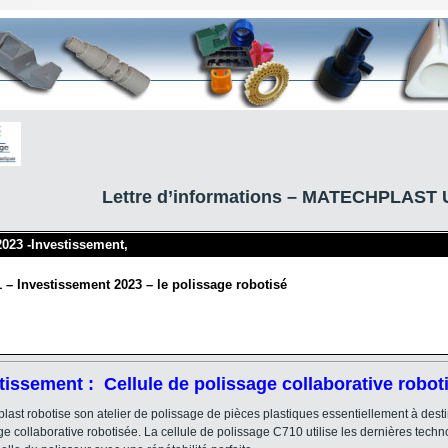
Lettre d’informations – MATECHPLAST U
 2023 -Investissement,
1 – Investissement 2023 – le polissage robotisé
tissement : Cellule de polissage collaborative robot
last robotise son atelier de polissage de pièces plastiques essentiellement à dest
ge collaborative robotisée. La cellule de polissage C710 utilise les dernières techn