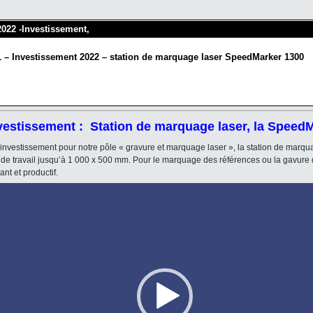
 2022 -Investissement,
1 – Investissement 2022 – station de marquage laser SpeedMarker 1300
nvestissement : Station de marquage laser, la Speed
investissement pour notre pôle « gravure et marquage laser », la station de mar
 de travail jusqu’à 1 000 x 500 mm. Pour le marquage des références ou la gavure
nt et productif.
Lecteur
vidéo