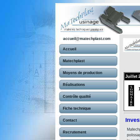
accueil@matechplast.com
Accueil
Matechplast
Moyens de production
Juillet
Réalisations
Contrôle qualité
Fiche technique
Inves
Contact
Matechp
Recrutement
polissa