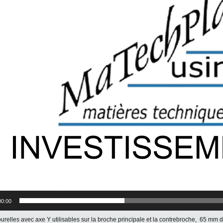
00:00
ourelles avec axe Y utilisables sur la broche principale et la contrebroche, 65 mm