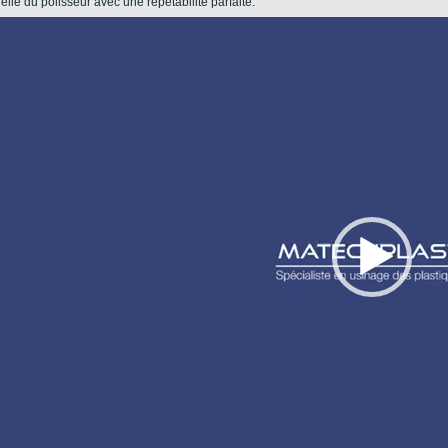
uelle du polisseur avec une répétabilité parfaite.
Lecteur
vidéo