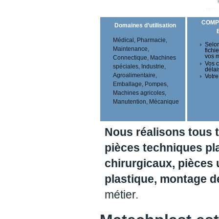
COMP
Domaines d’utilisation
Médical, Pharmacie,
Selon
Maintenance,
fichi
vos 
Connectique, Machines
Vos c
spéciales, Industrie,
délai
Agroalimentaire,
Votre
Emballage, Pompes,
Machines agricoles,
Manutention, Mécanique
Nous réalisons tous 
pièces techniques pl
chirurgicaux, pièces 
plastique, montage 
métier.