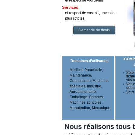
et respect de vos délais
Services
et respect de vos exigences les
plus strictes.
Demande de devis
COMP
Domaines d’utilisation
Médical, Pharmacie,
Selon
Maintenance,
fichi
vos 
Connectique, Machines
Vos c
spéciales, Industrie,
délai
Agroalimentaire,
Votre
Emballage, Pompes,
Machines agricoles,
Manutention, Mécanique
Nous réalisons tous 