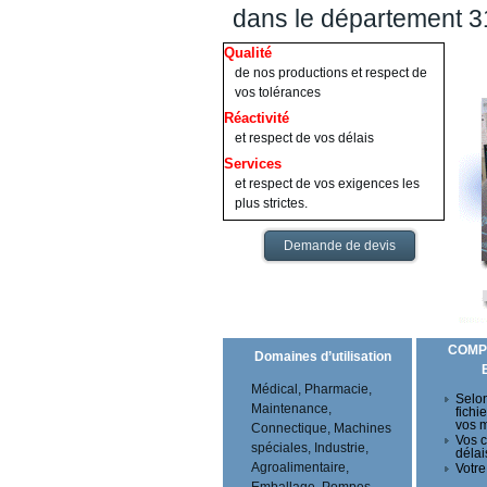
dans le département 
Qualité
de nos productions et respect de
vos tolérances
Réactivité
et respect de vos délais
Services
et respect de vos exigences les
plus strictes.
Demande de devis
COMP
Domaines d’utilisation
Médical, Pharmacie,
Selon
Maintenance,
fichi
vos 
Connectique, Machines
Vos c
spéciales, Industrie,
délai
Agroalimentaire,
Votre
Emballage, Pompes,