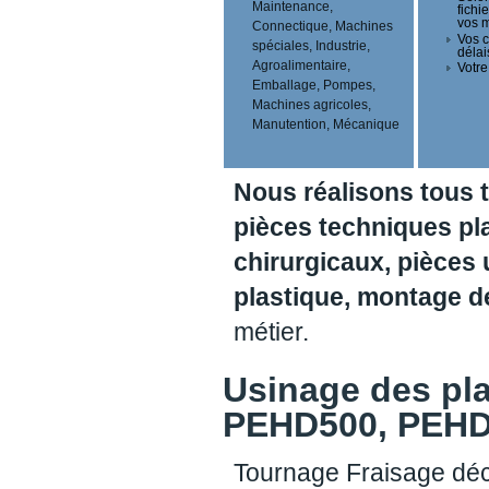
Maintenance,
fichi
vos 
Connectique, Machines
Vos c
spéciales, Industrie,
délai
Agroalimentaire,
Votre
Emballage, Pompes,
Machines agricoles,
Manutention, Mécanique
Nous réalisons tous 
pièces techniques pl
chirurgicaux, pièces 
plastique, montage 
métier.
Usinage des pl
PEHD500, PEHD1
Tournage Fraisage déc