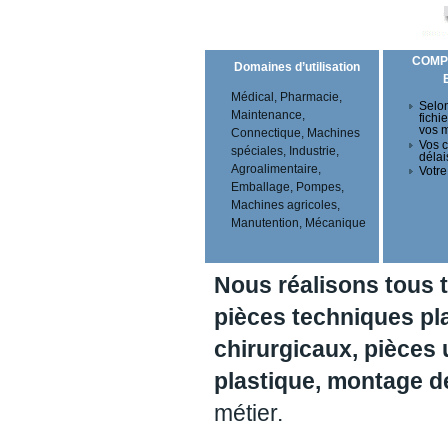
COMP
Domaines d’utilisation
Médical, Pharmacie,
Selon
Maintenance,
fichi
vos 
Connectique, Machines
Vos c
spéciales, Industrie,
délai
Agroalimentaire,
Votre
Emballage, Pompes,
Machines agricoles,
Manutention, Mécanique
Nous réalisons tous 
pièces techniques pl
chirurgicaux, pièces 
plastique, montage 
métier.