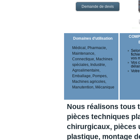
Demande de devis
COMP
Domaines d’utilisation
Médical, Pharmacie,
Selon
Maintenance,
fichi
vos 
Connectique, Machines
Vos c
spéciales, Industrie,
délai
Agroalimentaire,
Votre
Emballage, Pompes,
Machines agricoles,
Manutention, Mécanique
Nous réalisons tous 
pièces techniques pl
chirurgicaux, pièces 
plastique, montage 