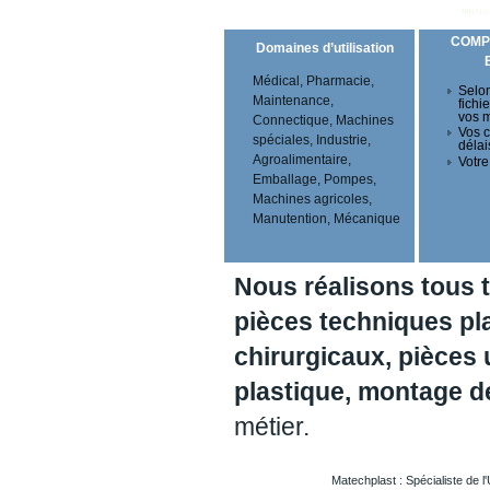
COMP
Domaines d’utilisation
Médical, Pharmacie,
Selon
Maintenance,
fichi
vos 
Connectique, Machines
Vos c
spéciales, Industrie,
délai
Agroalimentaire,
Votre
Emballage, Pompes,
Machines agricoles,
Manutention, Mécanique
Nous réalisons tous 
pièces techniques pl
chirurgicaux, pièces 
plastique, montage 
métier.
Matechplast : Spécialiste de l