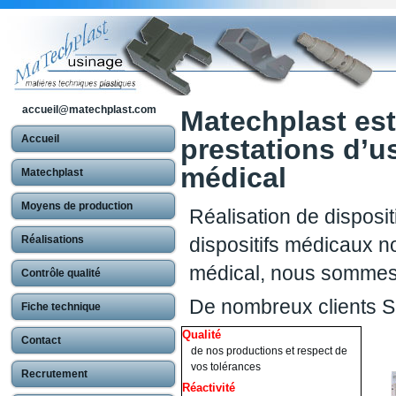
accueil@matechplast.com
Matechplast est
Accueil
prestations d’u
médical
Matechplast
Moyens de production
Réalisation de disposit
Réalisations
dispositifs médicaux no
médical, nous sommes
Contrôle qualité
De nombreux clients S
Fiche technique
Qualité
Contact
de nos productions et respect de
vos tolérances
Recrutement
Réactivité