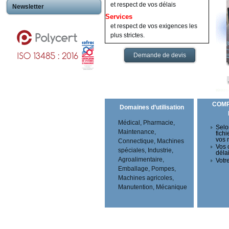
et respect de vos délais
Newsletter
Services
et respect de vos exigences les
plus strictes.
Demande de devis
COM
Domaines d’utilisation
Médical, Pharmacie,
Selo
Maintenance,
fichi
vos 
Connectique, Machines
Vos 
spéciales, Industrie,
déla
Agroalimentaire,
Votre
Emballage, Pompes,
Machines agricoles,
Manutention, Mécanique