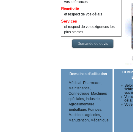
vos tolérances
Réactivité
et respect de vos délais
Services
et respect de vos exigences les
plus strictes.
Demande de devis
COMP
Domaines d’utilisation
Médical, Pharmacie,
Selon
Maintenance,
fichi
vos 
Connectique, Machines
Vos c
spéciales, Industrie,
délai
Agroalimentaire,
Votre
Emballage, Pompes,
Machines agricoles,
Manutention, Mécanique