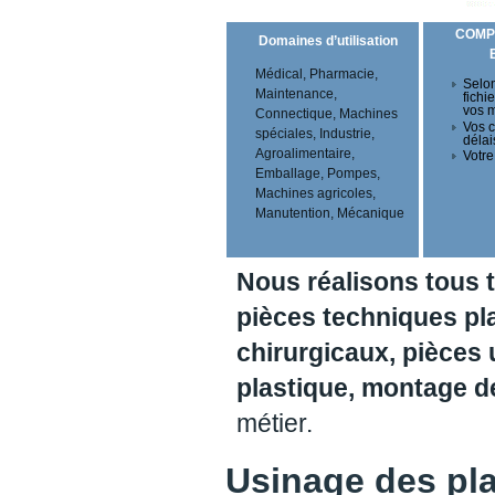
COMP
Domaines d’utilisation
Médical, Pharmacie,
Selon
Maintenance,
fichi
vos 
Connectique, Machines
Vos c
spéciales, Industrie,
délai
Agroalimentaire,
Votre
Emballage, Pompes,
Machines agricoles,
Manutention, Mécanique
Nous réalisons tous 
pièces techniques pl
chirurgicaux, pièces 
plastique, montage 
métier.
Usinage des pl