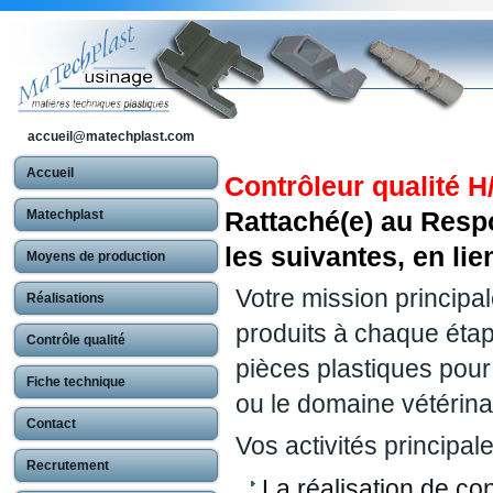
accueil@matechplast.com
Accueil
Contrôleur qualité H
Rattaché(e) au Resp
Matechplast
les suivantes, en lie
Moyens de production
Votre mission principal
Réalisations
produits à chaque étap
Contrôle qualité
pièces plastiques pou
Fiche technique
ou le domaine vétérina
Contact
Vos activités principale
Recrutement
La réalisation de c