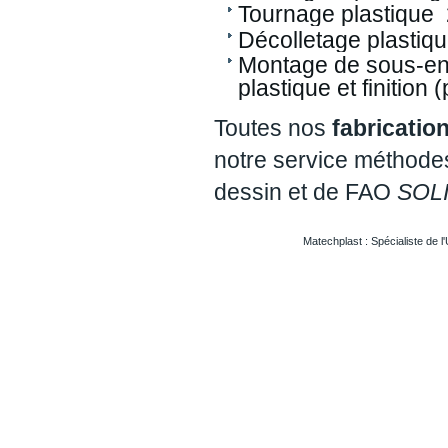
Tournage plastique 
Décolletage plastiqu
Montage de sous-ens
plastique et finitio
Toutes nos
fabricatio
notre service méthodes
dessin et de FAO
SOL
Matechplast : Spécialiste de l
Usinageplastiques Eureetloire 28
Usinageplastiques Eure 27
Usinageplastiques Hautegaronne 31
Usinageplastiques Illieetvilaine 35
Usinageplastiques Nord 59
Usinageplastiques Valdoise 95
Usinageplastiques Rhone 69
Usinageplastiques Sarthe 72
Usinageplastiques Morbihan 56