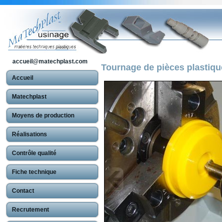
accueil@matechplast.com
Tournage de pièces plastiq
Accueil
Matechplast
Moyens de production
Réalisations
Contrôle qualité
Fiche technique
Contact
Recrutement