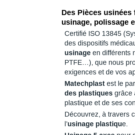
Des Pièces usinées 
usinage, polissage
Certifié ISO 13845 (S
des dispositifs médica
usinage
en différent
PTFE…), que nous prod
exigences et de vos ap
Matechplast
est le pa
des plastiques
grâce à
plastique et de ses con
Découvrez, à travers c
l’
usinage plastiqu
e.