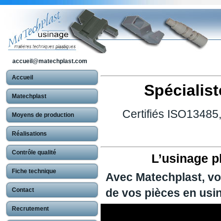
accueil@matechplast.com
Accueil
Spécialist
Matechplast
Certifiés ISO13485
Moyens de production
Réalisations
Contrôle qualité
L’usinage pl
Fiche technique
Avec Matechplast, vou
Contact
de vos pièces en usin
Recrutement