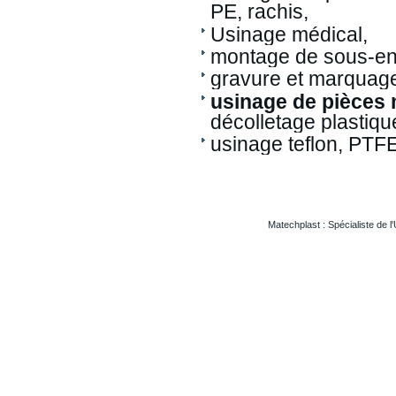
PE, rachis,
Usinage médical,
montage de sous-e
gravure et marquage
usinage de pièces
décolletage plastiqu
usinage teflon, PTF
Matechplast : Spécialiste de l
Usinageplastiques Eureetloire 28
Usinageplastiques Eure 27
Usinageplastiques Hautegaronne 31
Usinageplastiques Illieetvilaine 35
Usinageplastiques Nord 59
Usinageplastiques Valdoise 95
Usinageplastiques Rhone 69
Usinageplastiques Sarthe 72
Usinageplastiques Morbihan 56