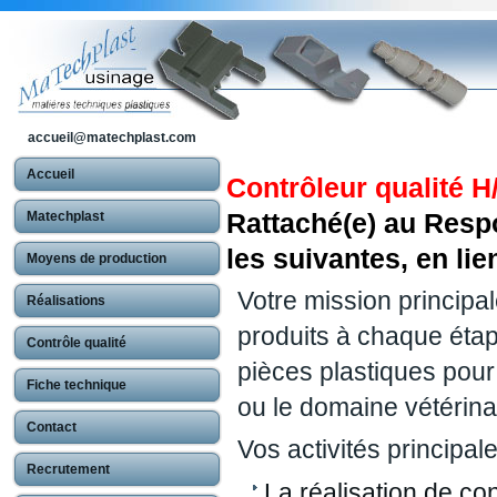
accueil@matechplast.com
Accueil
Contrôleur qualité H
Rattaché(e) au Resp
Matechplast
les suivantes, en lie
Moyens de production
Votre mission principal
Réalisations
produits à chaque étap
Contrôle qualité
pièces plastiques pou
Fiche technique
ou le domaine vétérina
Contact
Vos activités principale
Recrutement
La réalisation de c