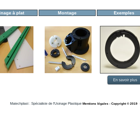
inage à plat
Montage
Exemples
En savoir plus
Matechplast : Spécialiste de l'Usinage Plastique
Mentions légales - Copyright © 2019
Usinageplastiques Isere 38
Usinageplastiques Loiret 45
Usinageplastiques Loireatlantique 44