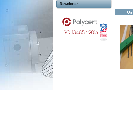
Newsletter
Us
Usinageplastiques Eureetloire 28
Usinageplastiques Eure 27
Usinageplastiques Hautegaronne 31