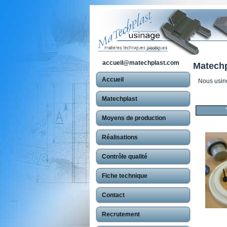
accueil@matechplast.com
Matechp
Accueil
Nous usino
Matechplast
Moyens de production
Réalisations
Contrôle qualité
Fiche technique
Contact
Recrutement