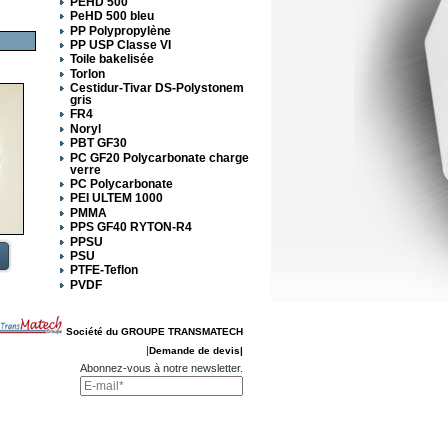
PEHD 500
PeHD 500 bleu
PP Polypropylène
PP USP Classe VI
Toile bakelisée
Torlon
Cestidur-Tivar DS-Polystonem
gris
FR4
Noryl
PBT GF30
PC GF20 Polycarbonate charge
verre
PC Polycarbonate
PEI ULTEM 1000
PMMA
PPS GF40 RYTON-R4
PPSU
PSU
PTFE-Teflon
PVDF
Société du GROUPE TRANSMATECH
|
Demande de devis|
Abonnez-vous à notre newsletter.