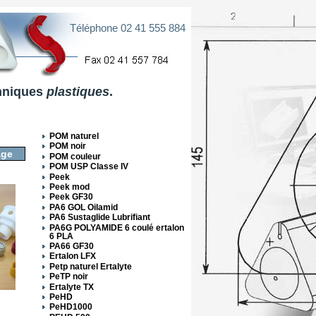
Téléphone 02 41 555 884
chniques
plastiques
.
POM naturel
POM noir
age
POM couleur
POM USP Classe IV
Peek
Peek mod
Peek GF30
PA6 GOL Oilamid
PA6 Sustaglide Lubrifiant
PA6G POLYAMIDE 6 coulé ertalon
6 PLA
PA66 GF30
Ertalon LFX
Petp naturel Ertalyte
PeTP noir
Ertalyte TX
PeHD
PeHD1000