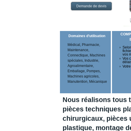
Demande de devis
COMP
Domaines d’utilisation
Médical, Pharmacie,
Selon
Maintenance,
fichi
vos 
Connectique, Machines
Vos c
spéciales, Industrie,
délai
Agroalimentaire,
Votre
Emballage, Pompes,
Machines agricoles,
Manutention, Mécanique
Nous réalisons tous 
pièces techniques pl
chirurgicaux, pièces 
plastique, montage 