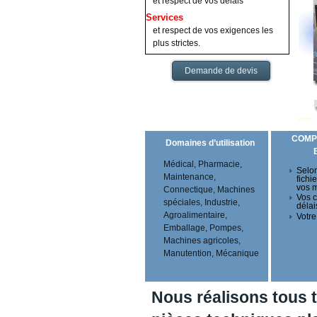
et respect de vos délais
Services
et respect de vos exigences les
plus strictes.
Demande de devis
COMP
Domaines d’utilisation
Médical, Pharmacie,
Selon
Maintenance,
fichi
vos 
Connectique, Machines
Vos c
spéciales, Industrie,
délai
Agroalimentaire,
Votre
Emballage, Pompes,
Machines agricoles,
Manutention, Mécanique
Nous réalisons tous 