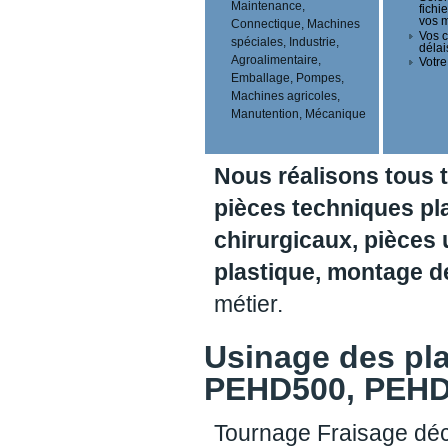
Maintenance,
fichi
vos 
Connectique, Machines
Vos c
spéciales, Industrie,
délai
Agroalimentaire,
Votre
Emballage, Pompes,
Machines agricoles,
Manutention, Mécanique
Nous réalisons tous 
pièces techniques pl
chirurgicaux, pièces 
plastique, montage 
métier.
Usinage des pl
PEHD500, PEHD1
Tournage Fraisage déc