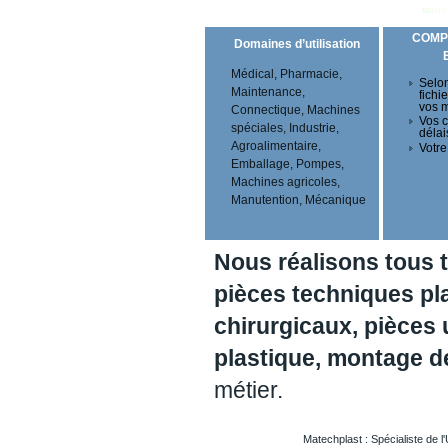
COMP
Domaines d’utilisation
Médical, Pharmacie,
Selon
Maintenance,
fichi
vos 
Connectique, Machines
Vos c
spéciales, Industrie,
délai
Agroalimentaire,
Votre
Emballage, Pompes,
Machines agricoles,
Manutention, Mécanique
Nous réalisons tous 
pièces techniques pl
chirurgicaux, pièces 
plastique, montage 
métier.
Matechplast : Spécialiste de l