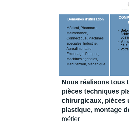
COMP
Domaines d’utilisation
Médical, Pharmacie,
Selon
Maintenance,
fichi
vos 
Connectique, Machines
Vos c
spéciales, Industrie,
délai
Agroalimentaire,
Votre
Emballage, Pompes,
Machines agricoles,
Manutention, Mécanique
Nous réalisons tous 
pièces techniques pl
chirurgicaux, pièces 
plastique, montage 
métier.