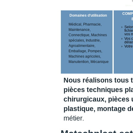
COMP
Domaines d’utilisation
Médical, Pharmacie,
Selon
Maintenance,
fichi
vos 
Connectique, Machines
Vos c
spéciales, Industrie,
délai
Agroalimentaire,
Votre
Emballage, Pompes,
Machines agricoles,
Manutention, Mécanique
Nous réalisons tous 
pièces techniques pl
chirurgicaux, pièces 
plastique, montage 
métier.