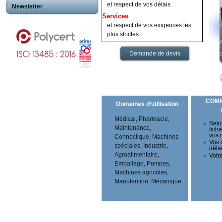
et respect de vos délais
Newsletter
Services
et respect de vos exigences les
plus strictes.
Demande de devis
COM
Domaines d’utilisation
Médical, Pharmacie,
Selo
Maintenance,
fichi
vos 
Connectique, Machines
Vos 
spéciales, Industrie,
déla
Agroalimentaire,
Votre
Emballage, Pompes,
Machines agricoles,
Manutention, Mécanique