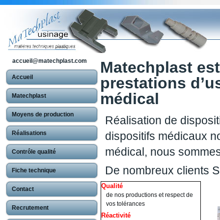
accueil@matechplast.com
Matechplast est
Accueil
prestations d’u
médical
Matechplast
Moyens de production
Réalisation de disposit
Réalisations
dispositifs médicaux no
médical, nous sommes
Contrôle qualité
De nombreux clients S
Fiche technique
Qualité
Contact
de nos productions et respect de
vos tolérances
Recrutement
Réactivité