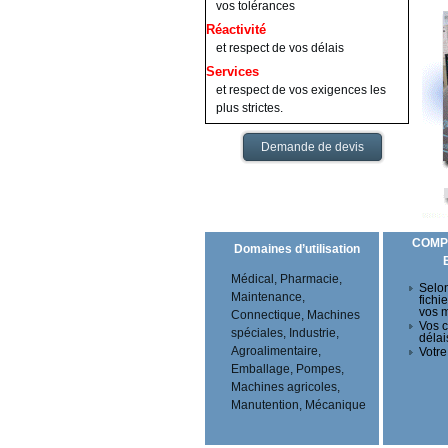
vos tolérances
Réactivité
et respect de vos délais
Services
et respect de vos exigences les
plus strictes.
Demande de devis
COMP
Domaines d’utilisation
Médical, Pharmacie,
Selon
Maintenance,
fichi
vos 
Connectique, Machines
Vos c
spéciales, Industrie,
délai
Agroalimentaire,
Votre
Emballage, Pompes,
Machines agricoles,
Manutention, Mécanique