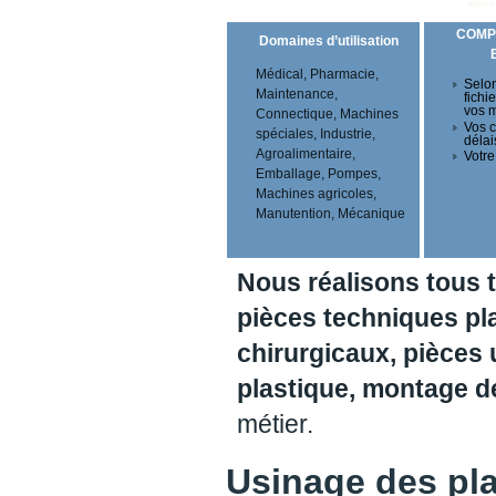
COMP
Domaines d’utilisation
Médical, Pharmacie,
Selon
Maintenance,
fichi
vos 
Connectique, Machines
Vos c
spéciales, Industrie,
délai
Agroalimentaire,
Votre
Emballage, Pompes,
Machines agricoles,
Manutention, Mécanique
Nous réalisons tous 
pièces techniques pl
chirurgicaux, pièces 
plastique, montage 
métier.
Usinage des pl