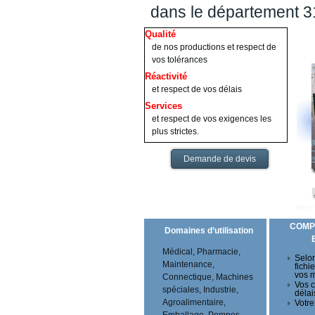
dans le département 
Qualité
de nos productions et respect de
vos tolérances
Réactivité
et respect de vos délais
Services
et respect de vos exigences les
plus strictes.
Demande de devis
COMP
Domaines d’utilisation
Médical, Pharmacie,
Selon
Maintenance,
fichi
vos 
Connectique, Machines
Vos c
spéciales, Industrie,
délai
Agroalimentaire,
Votre
Emballage, Pompes,