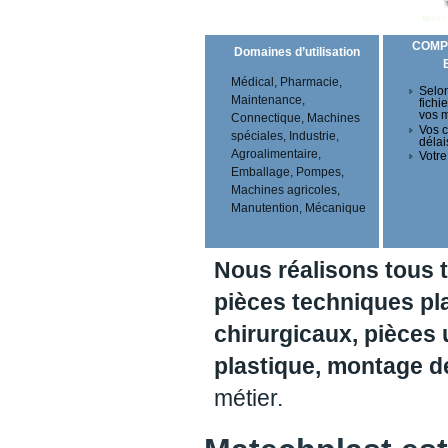
COMP
Domaines d’utilisation
Médical, Pharmacie,
Selon
Maintenance,
fichi
vos 
Connectique, Machines
Vos c
spéciales, Industrie,
délai
Agroalimentaire,
Votre
Emballage, Pompes,
Machines agricoles,
Manutention, Mécanique
Nous réalisons tous 
pièces techniques pl
chirurgicaux, pièces 
plastique, montage 
métier.