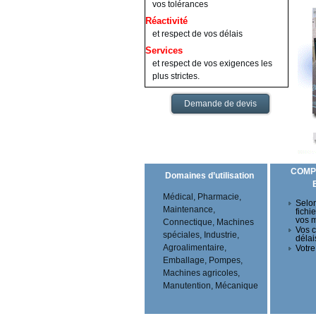
vos tolérances
Réactivité
et respect de vos délais
Services
et respect de vos exigences les
plus strictes.
Demande de devis
COMP
Domaines d’utilisation
Médical, Pharmacie,
Selon
Maintenance,
fichi
vos 
Connectique, Machines
Vos c
spéciales, Industrie,
délai
Agroalimentaire,
Votre
Emballage, Pompes,
Machines agricoles,
Manutention, Mécanique