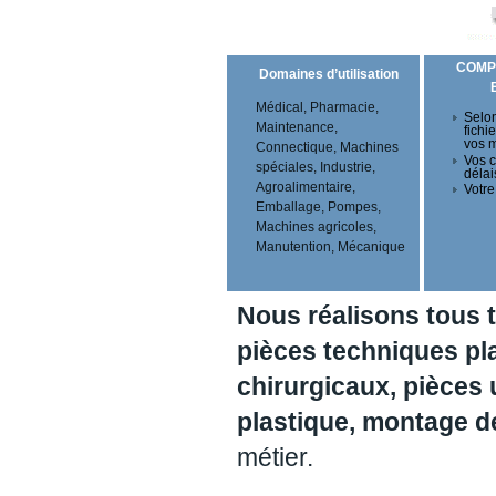
COMP
Domaines d’utilisation
Médical, Pharmacie,
Selon
Maintenance,
fichi
vos 
Connectique, Machines
Vos c
spéciales, Industrie,
délai
Agroalimentaire,
Votre
Emballage, Pompes,
Machines agricoles,
Manutention, Mécanique
Nous réalisons tous 
pièces techniques pl
chirurgicaux, pièces 
plastique, montage 
métier.