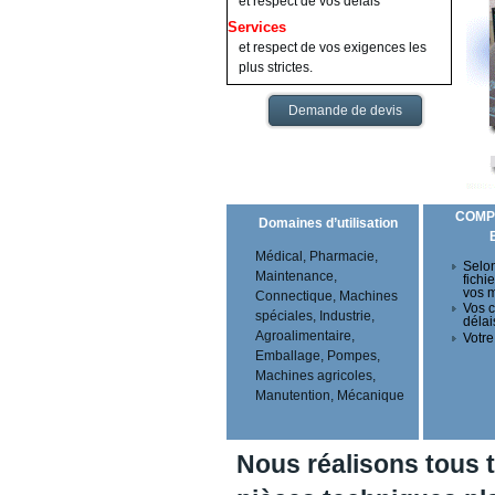
et respect de vos délais
Services
et respect de vos exigences les
plus strictes.
Demande de devis
COMP
Domaines d’utilisation
Médical, Pharmacie,
Selon
Maintenance,
fichi
vos 
Connectique, Machines
Vos c
spéciales, Industrie,
délai
Agroalimentaire,
Votre
Emballage, Pompes,
Machines agricoles,
Manutention, Mécanique
Nous réalisons tous 