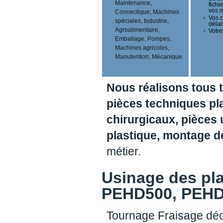
Maintenance,
fichi
vos 
Connectique, Machines
Vos c
spéciales, Industrie,
délai
Agroalimentaire,
Votre
Emballage, Pompes,
Machines agricoles,
Manutention, Mécanique
Nous réalisons tous 
pièces techniques pl
chirurgicaux, pièces 
plastique, montage 
métier.
Usinage des pl
PEHD500, PEHD1
Tournage Fraisage déc