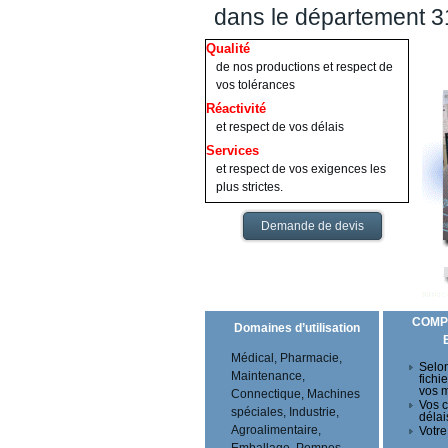
dans le département 
Qualité
de nos productions et respect de
vos tolérances
Réactivité
et respect de vos délais
Services
et respect de vos exigences les
plus strictes.
Demande de devis
COMP
Domaines d’utilisation
Médical, Pharmacie,
Selon
Maintenance,
fichi
vos 
Connectique, Machines
Vos c
spéciales, Industrie,
délai
Agroalimentaire,
Votre
Emballage, Pompes,