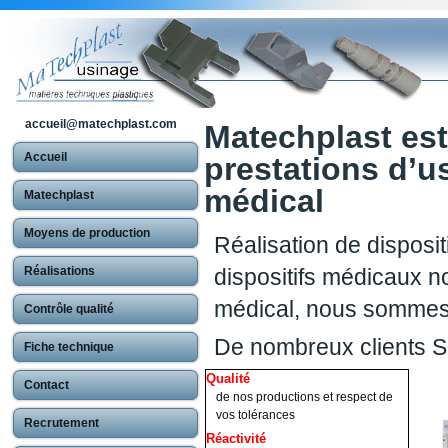
accueil@matechplast.com
Matechplast est
Accueil
prestations d’u
médical
Matechplast
Moyens de production
Réalisation de disposit
Réalisations
dispositifs médicaux no
médical, nous sommes
Contrôle qualité
De nombreux clients S
Fiche technique
Qualité
Contact
de nos productions et respect de
vos tolérances
Recrutement
Réactivité