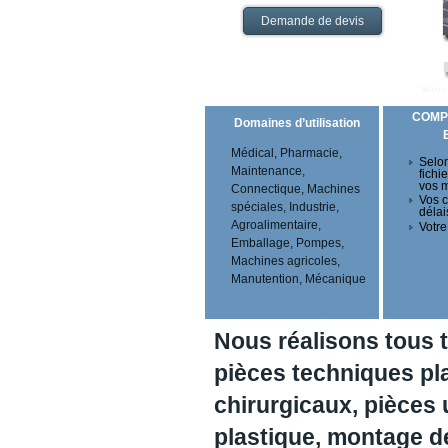
Demande de devis
COMP
Domaines d’utilisation
Médical, Pharmacie,
Selon
Maintenance,
fichi
vos 
Connectique, Machines
Vos c
spéciales, Industrie,
délai
Agroalimentaire,
Votre
Emballage, Pompes,
Machines agricoles,
Manutention, Mécanique
Nous réalisons tous 
pièces techniques pl
chirurgicaux, pièces 
plastique, montage 