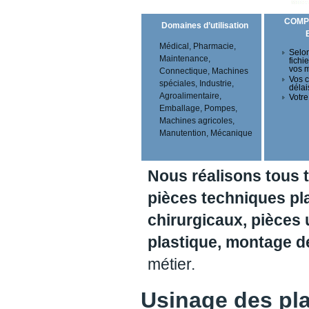
COMP
Domaines d’utilisation
Médical, Pharmacie,
Selon
Maintenance,
fichi
vos 
Connectique, Machines
Vos c
spéciales, Industrie,
délai
Agroalimentaire,
Votre
Emballage, Pompes,
Machines agricoles,
Manutention, Mécanique
Nous réalisons tous 
pièces techniques pl
chirurgicaux, pièces 
plastique, montage 
métier.
Usinage des pl