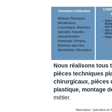
COMP
Domaines d’utilisation
Médical, Pharmacie,
Selon
Maintenance,
fichi
vos 
Connectique, Machines
Vos c
spéciales, Industrie,
délai
Agroalimentaire,
Votre
Emballage, Pompes,
Machines agricoles,
Manutention, Mécanique
Nous réalisons tous 
pièces techniques pl
chirurgicaux, pièces 
plastique, montage 
métier.
Matechplast : Spécialiste de l