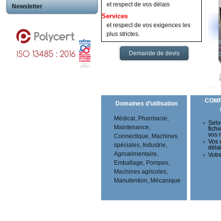
et respect de vos délais
Newsletter
Services
et respect de vos exigences les
plus strictes.
Demande de devis
COM
Domaines d’utilisation
Médical, Pharmacie,
Selo
Maintenance,
fichi
vos 
Connectique, Machines
Vos 
spéciales, Industrie,
déla
Agroalimentaire,
Votre
Emballage, Pompes,
Machines agricoles,
Manutention, Mécanique