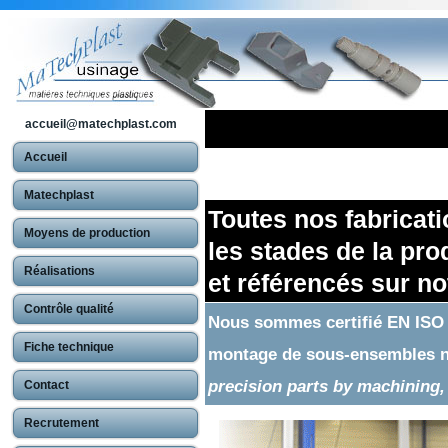
accueil@matechplast.com
Accueil
Matechplast
Toutes nos fabricati
Moyens de production
les stades de la pro
Réalisations
et référencés sur no
Contrôle qualité
Nous sommes certifié EN ISO 1
Fiche technique
montage de sous-ensembles no
precision parts by machining,
Contact
Recrutement