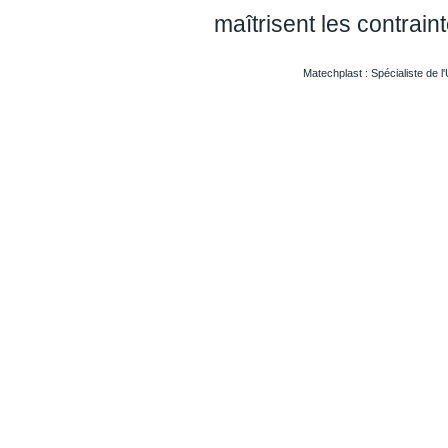
maîtrisent les contrai
Matechplast : Spécialiste de l
Usinageplastiques Eureetloire 28
Usinageplastiques Eure 27
Usinageplastiques Hautegaronne 31
Usinageplastiques Illieetvilaine 35
Usinageplastiques Nord 59
Usinageplastiques Valdoise 95
Usinageplastiques Rhone 69
Usinageplastiques Sarthe 72
Usinageplastiques Morbihan 56