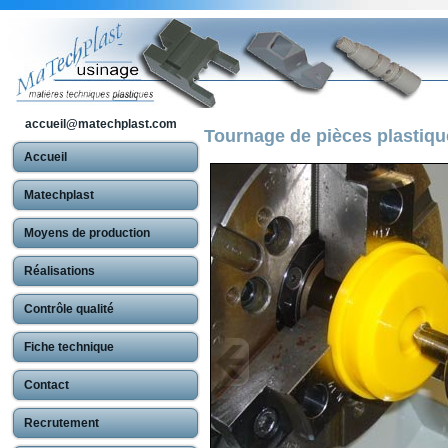
accueil@matechplast.com
Tournage de pièces plastiq
Accueil
Matechplast
Moyens de production
Réalisations
Contrôle qualité
Fiche technique
Contact
Recrutement