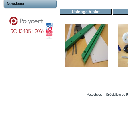
Newsletter
Usinage à plat
Matechplast : Spécialiste de l
Usinageplastiques Eureetloire 28
Usinageplastiques Eure 27
Usinageplastiques Hautegaronne 31