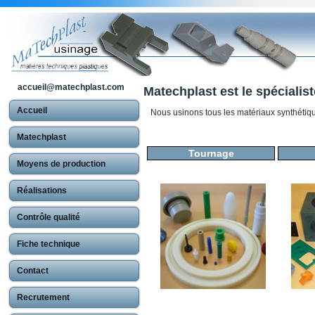
accueil@matechplast.com
Matechplast est le spécialis
Accueil
Nous usinons tous les matériaux synthétiqu
Matechplast
Tournage
Moyens de production
Réalisations
Contrôle qualité
Fiche technique
Contact
Recrutement